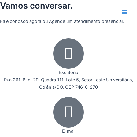
Ir
Vamos conversar.
Main
para
Men
o
Fale conosco agora ou Agende um atendimento presencial.
conteúdo
Escritório
Rua 261-B, n. 29, Quadra 111, Lote 5, Setor Leste Universitário,
Goiânia/GO. CEP 74610-270
E-mail