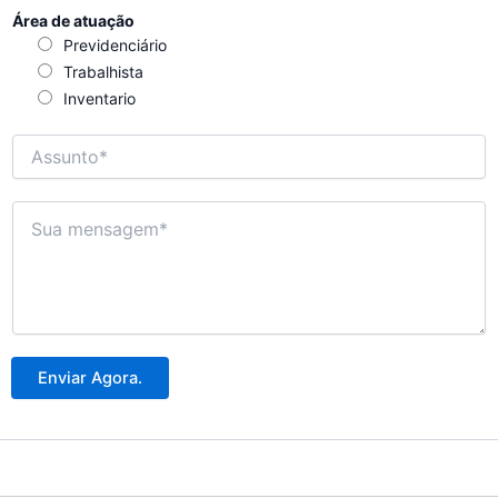
i
Área de atuação
l
Previdenciário
*
Trabalhista
Inventario
A
s
s
u
M
n
e
t
n
o
s
*
a
g
e
m
Enviar Agora.
*