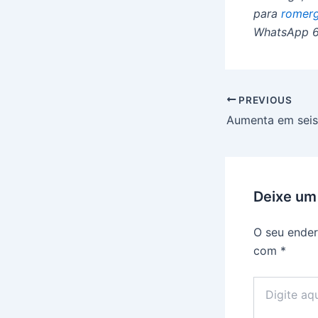
para
romer
WhatsApp 62
PREVIOUS
Deixe um
O seu ender
com
*
Digite
aqui...