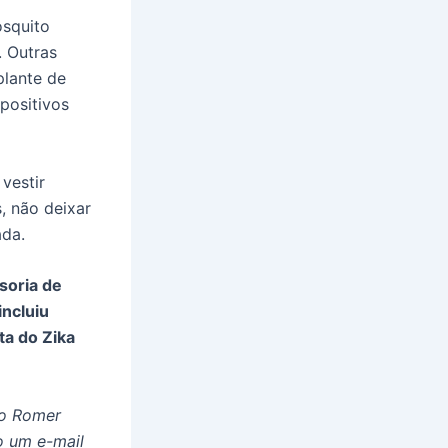
osquito
. Outras
plante de
spositivos
 vestir
s, não deixar
ada.
ssoria de
ncluiu
a do Zika
do Romer
o um e-mail