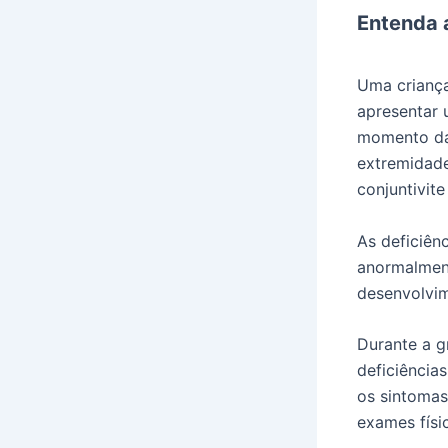
Entenda 
Uma criança
apresentar 
momento da 
extremidade
conjuntivite
As deficiên
anormalment
desenvolvime
Durante a g
deficiência
os sintomas
exames físi