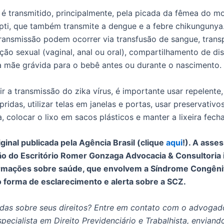
s é transmitido, principalmente, pela picada da fêmea do m
ti, que também transmite a dengue e a febre chikungunya
ransmissão podem ocorrer via transfusão de sangue, trans
ação sexual (vaginal, anal ou oral), compartilhamento de di
a mãe grávida para o bebê antes ou durante o nascimento.
r a transmissão do zika vírus, é importante usar repelente,
idas, utilizar telas em janelas e portas, usar preservativo
, colocar o lixo em sacos plásticos e manter a lixeira fech
iginal publicada pela Agência Brasil (clique
aqui
!). A asse
o do Escritório Romer Gonzaga Advocacia & Consultoria i
ormações sobre saúde, que envolvem a Síndrome Congênit
forma de esclarecimento e alerta sobre a SCZ.
das sobre seus direitos? Entre em contato com o advoga
pecialista em Direito Previdenciário e Trabalhista, enviand