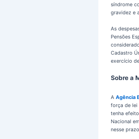
síndrome co
gravidez e a
As despesas
Pensões Esp
considerado
Cadastro Ún
exercício d
Sobre a 
A
Agência B
força de le
tenha efeit
Nacional em
nesse prazo