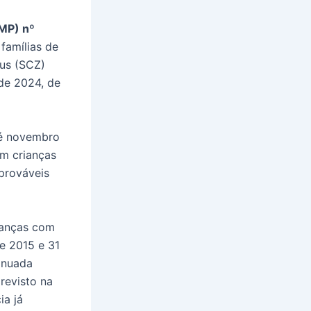
(MP) nº
 famílias de
rus (SCZ)
 de 2024, de
té novembro
em crianças
prováveis
ianças com
de 2015 e 31
inuada
revisto na
ia já