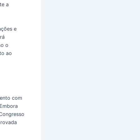
te a
ações e
rá
mo o
to ao
mento com
. Embora
 Congresso
aprovada