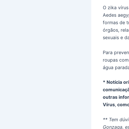
O zika víru
Aedes aegyp
formas de t
órgãos, rel
sexuais e d
Para preveni
roupas compr
água parada
* Notícia or
comunicaçã
outras inf
Vírus
,
como 
** Tem dúvi
Gonzaga, es