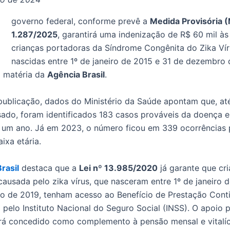
O
governo federal, conforme prevê a
Medida Provisória 
1.287/2025
, garantirá uma indenização de R$ 60 mil às
crianças portadoras da Síndrome Congênita do Zika Ví
nascidas entre 1º de janeiro de 2015 e 31 de dezembro
 matéria da
Agência Brasil
.
ublicação, dados do Ministério da Saúde apontam que, a
ado, foram identificados 183 casos prováveis da doença 
um ano. Já em 2023, o número ficou em 339 ocorrências 
ixa etária.
rasil
destaca que a
Lei nº 13.985/2020
já garante que cr
 causada pelo zika vírus, que nasceram entre 1º de janeiro 
 de 2019, tenham acesso ao Benefício de Prestação Cont
 pelo Instituto Nacional do Seguro Social (INSS). O apoio p
á concedido como complemento à pensão mensal e vitalíc