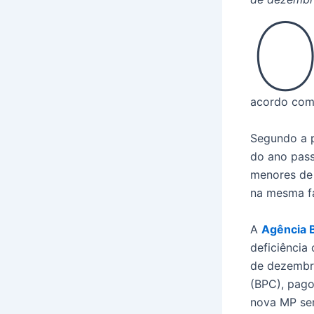
acordo com
Segundo a p
do ano pass
menores de 
na mesma fa
A
Agência B
deficiência
de dezembro
(BPC), pago
nova MP ser