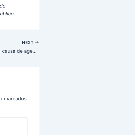
de
úblico.
NEXT
TST mantém justa causa de agente que atuou como vigilante de supermercado durante licença
ão marcados