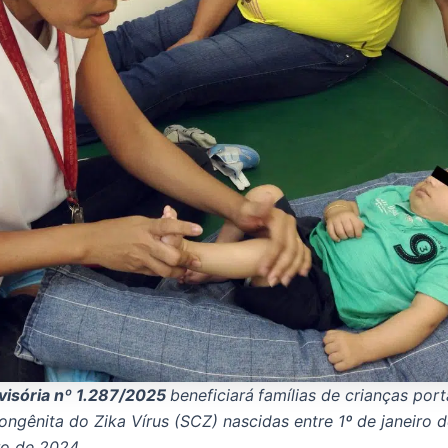
visória nº 1.287/2025
beneficiará
famílias de crianças por
ngênita do Zika Vírus (SCZ) nascidas entre 1º de janeiro 
o de 2024