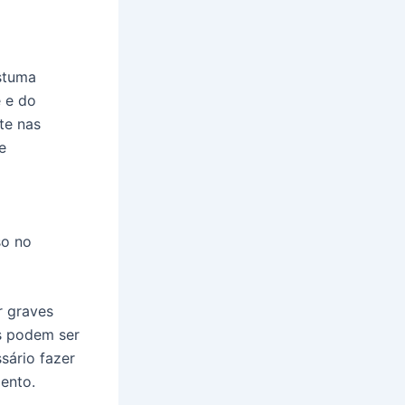
stuma
e e do
te nas
e
so no
r graves
es podem ser
sário fazer
mento.