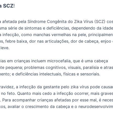
a SCZ
!
 afetada pela Síndrome Congênita do Zika Vírus (SCZ) co
uma série de sintomas e deficiências, dependendo da idad
infecção, como manchas vermelhas na pele, principalmen
s, febre baixa, dor nas articulações, dor de cabeça, enjoo 
 leve.
cias em crianças incluem microcefalia, que é uma cabeça
e pequena; problemas cognitivos, visuais, paralisia e atra
nto; e deficiências intelectuais, físicas e sensoriais.
ravidez, a infecção da gestante pelo zika vírus pode causa
s no feto. Quanto mais cedo a infecção ocorrer, mais grav
. Para acompanhar crianças afetadas por esse mal, é neces
cos, avaliar o crescimento da cabeça e o neurodesenvolvi