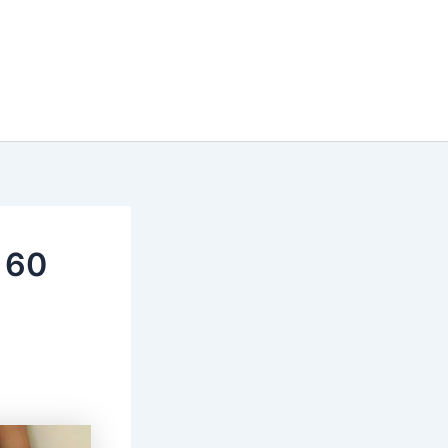
abalhista
Previdenciário
Contato
Blog
 60