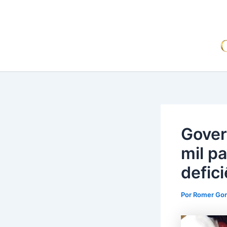
Ir
para
o
conteúdo
Gover
mil p
defic
Por
Romer Go