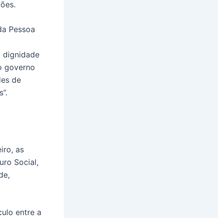
ções.
 da Pessoa
 dignidade
do governo
des de
s”.
eiro, as
uro Social,
de,
ulo entre a